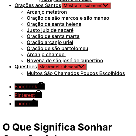
Orações aos Santos
Mostrar el submenú
Arcanjo metatron
Oração de são marcos e são manso
Oração de santa helena
Justo juiz de nazaré
Oração de santa marta
Oração arcanjo uriel
Oração de são bartolomeu
Arcanjo chamuel
Novena de são josé de cupertino
Questões
Mostrar el submenú
Muitos São Chamados Poucos Escolhidos
Facebook
Pinterest
Tumblr
O Que Significa Sonhar