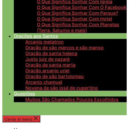
O Que Significa Sonhar Com Igreja
O Que Significa Sonhar Com O Facebook
O Que Significa Sonhar Com Parque?
O Que Significa Sonhar Com Hotel
O Que Significa Sonhar Com Planetas
(Terra, Saturno e mais)
Orações aos Santos
Arcanjo metatron
Oração de são marcos e são manso
Oração de santa helena
Justo juiz de nazaré
Oração de santa marta
Oração arcanjo uriel
Oração de são bartolomeu
Arcanjo chamuel
Novena de são josé de cupertino
Questões
Muitos São Chamados Poucos Escolhidos
Cerrar el menú