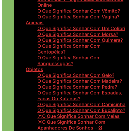
Online
O Que Significa Sonhar Com Vômito?
O Que Significa Sonhar Com Vagina?
Animais
O Que Significa Sonhar Com Um Colibri
O Que Significa Sonhar Com Morsa?
O Que Significa Sonhar Com Quimera?
O Que Significa Sonhar Com
Centopéias?
O Que Significa Sonhar Com
Sanguessugas?
Objetos
O Que Significa Sonhar Com Gelo?
O Que Significa Sonhar Com Madeira?
O Que Significa Sonhar Com Pedra?
O Que Significa Sonhar Com Espadas,
Facas Ou Katanas?
O Que Significa Sonhar Com Camisinha
O Que Significa Sonhar Com Eucalipto?
🤔O Que Significa Sonhar Com Meias
🤔O Que Significa Sonhar Com
Apanhadores De Sonhos – 🎡