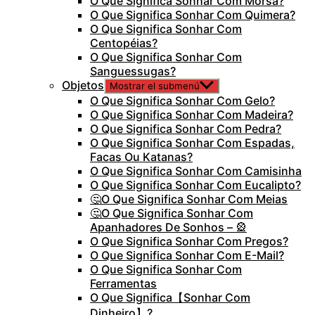
O Que Significa Sonhar Com Morsa?
O Que Significa Sonhar Com Quimera?
O Que Significa Sonhar Com
Centopéias?
O Que Significa Sonhar Com
Sanguessugas?
Objetos
Mostrar el submenú
O Que Significa Sonhar Com Gelo?
O Que Significa Sonhar Com Madeira?
O Que Significa Sonhar Com Pedra?
O Que Significa Sonhar Com Espadas,
Facas Ou Katanas?
O Que Significa Sonhar Com Camisinha
O Que Significa Sonhar Com Eucalipto?
🤔O Que Significa Sonhar Com Meias
🤔O Que Significa Sonhar Com
Apanhadores De Sonhos – 🎡
O Que Significa Sonhar Com Pregos?
O Que Significa Sonhar Com E-Mail?
O Que Significa Sonhar Com
Ferramentas
O Que Significa【Sonhar Com
Dinheiro】?