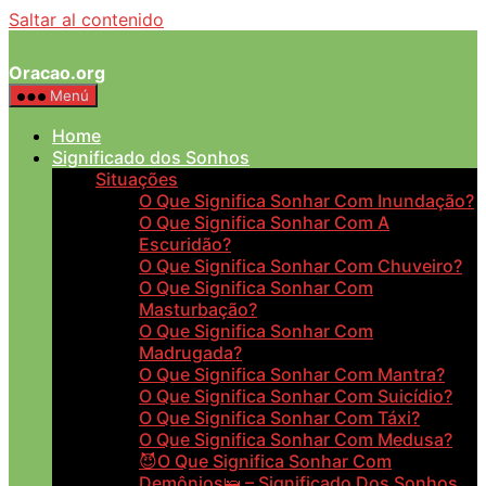
Saltar al contenido
Oracao.org
Menú
Home
Significado dos Sonhos
Situações
O Que Significa Sonhar Com Inundação?
O Que Significa Sonhar Com A
Escuridão?
O Que Significa Sonhar Com Chuveiro?
O Que Significa Sonhar Com
Masturbação?
O Que Significa Sonhar Com
Madrugada?
O Que Significa Sonhar Com Mantra?
O Que Significa Sonhar Com Suicídio?
O Que Significa Sonhar Com Táxi?
O Que Significa Sonhar Com Medusa?
😈O Que Significa Sonhar Com
Demônios🛌 – Significado Dos Sonhos