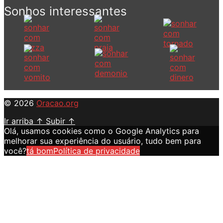
Sonhos interessantes
© 2026
Oracao.org
Ir arriba
↑
Subir
↑
Olá, usamos cookies como o Google Analytics para
melhorar sua experiência do usuário, tudo bem para
você?
tá bom
Política de privacidade