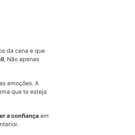
os da cena e que
il
, Não apenas
das emoções. A
ema que te esteja
er a confiança
em
terior.