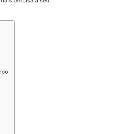
 mais precisa a seu
rpo