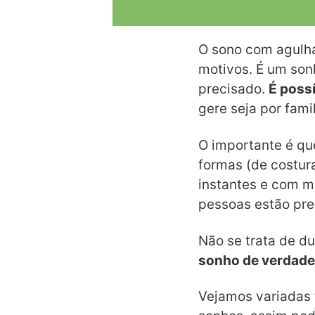
O sono com agulh
motivos. É um son
precisado.
É possí
gere seja por fami
O importante é qu
formas (de costura,
instantes e com m
pessoas estão pr
Não se trata de d
sonho de verdade
Vejamos variadas