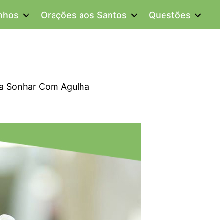
onhos
Orações aos Santos
Questões
ca Sonhar Com Agulha