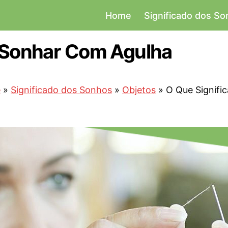
Home
Significado dos S
a Sonhar Com Agulha
e
»
Significado dos Sonhos
»
Objetos
»
O Que Signifi