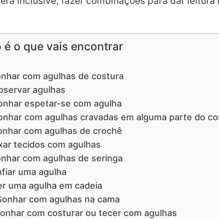
rá inclusive, fazer combinações para dar leitura
o é o que vais encontrar
nhar com agulhas de costura
bservar agulhas
onhar espetar-se com agulha
onhar com agulhas cravadas em alguma parte do co
onhar com agulhas de crochê
xar tecidos com agulhas
nhar com agulhas de seringa
nfiar uma agulha
er uma agulha em cadeia
Sonhar com agulhas na cama
onhar com costurar ou tecer com agulhas