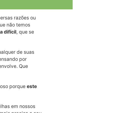
ersas razões ou
que não temos
difícil
, que se
alquer de suas
 pensando por
envolve. Que
eloso porque
este
ulhas em nossos