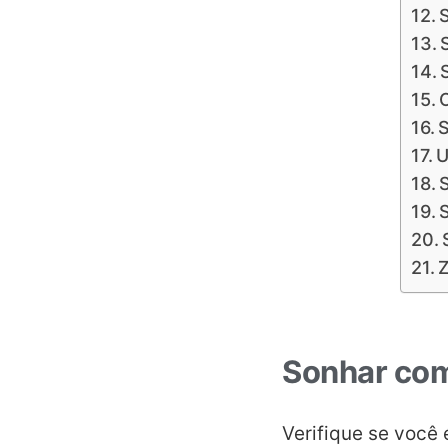
S
U
Z
Sonhar com
Verifique se você