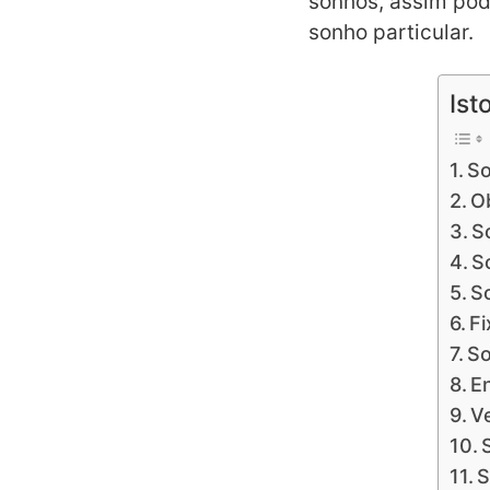
sonhos, assim pode
sonho particular.
Ist
So
O
S
S
S
Fi
So
E
V
S