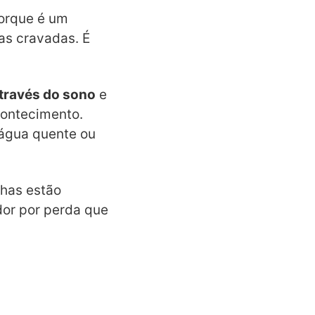
porque é um
as cravadas. É
través do sono
e
contecimento.
água quente ou
has estão
dor por perda que