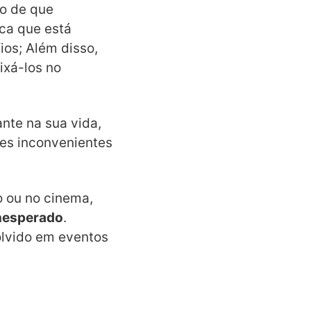
so de que
ca que está
ios; Além disso,
ixá-los no
nte na sua vida,
ves inconvenientes
ão ou no cinema,
inesperado
.
olvido em eventos