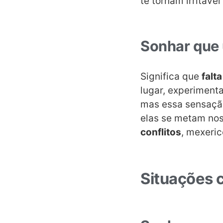
te tornam irritáve
Sonhar que
Significa que
falt
lugar, experiment
mas essa sensação
elas se metam nos
conflitos
, mexeric
Situações