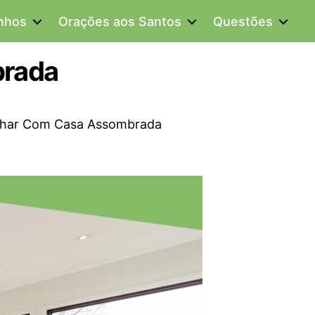
onhos
Orações aos Santos
Questões
brada
onhar Com Casa Assombrada