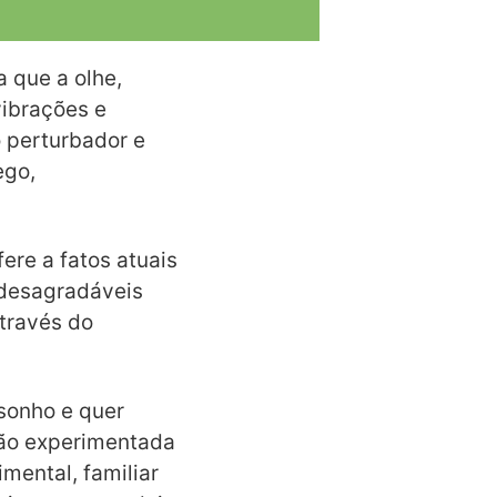
 que a olhe,
vibrações e
o perturbador e
ego,
ere a fatos atuais
 desagradáveis
través do
 sonho e quer
isão experimentada
mental, familiar