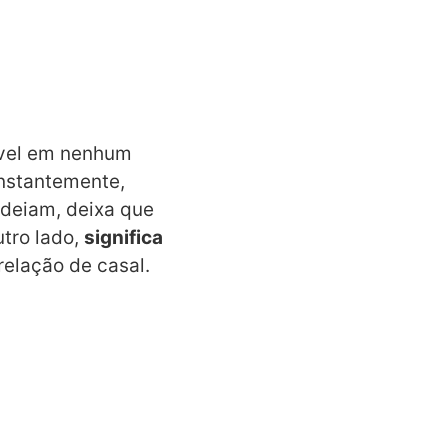
ável em nenhum
onstantemente,
odeiam, deixa que
utro lado,
significa
relação de casal.