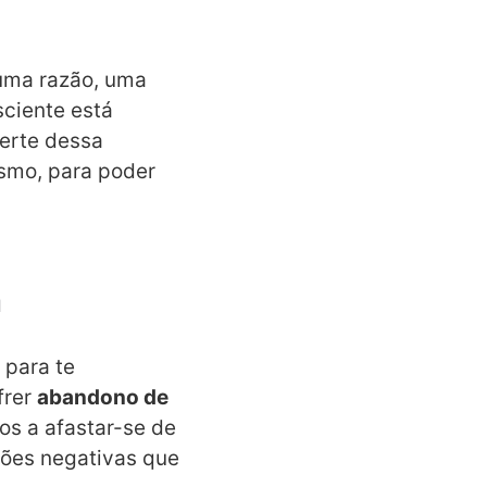
guma razão, uma
sciente está
erte dessa
esmo, para poder
a
 para te
frer
abandono de
os a afastar-se de
cções negativas que