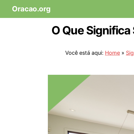
Oracao.org
O Que Signific
Você está aqui:
Home
»
Si