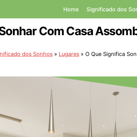
Home
Significado dos S
a Sonhar Com Casa Assom
gnificado dos Sonhos
»
Lugares
»
O Que Significa S