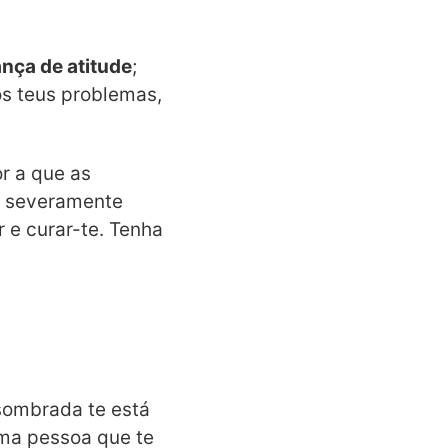
nça de atitude
;
s teus problemas,
or a que as
m severamente
r e curar-te. Tenha
sombrada te está
uma pessoa que te