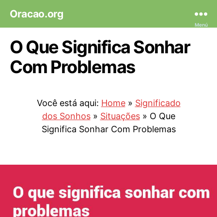
Oracao.org
Menú
O Que Significa Sonhar
Com Problemas
Você está aqui:
Home
»
Significado
dos Sonhos
»
Situações
»
O Que
Significa Sonhar Com Problemas