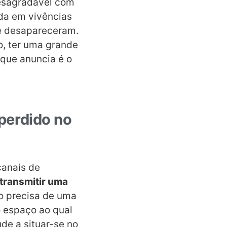
desagradável com
da em vivências
e desapareceram.
, ter uma grande
 que anuncia é o
 perdido no
canais de
transmitir uma
to precisa de uma
o espaço ao qual
de a situar-se no