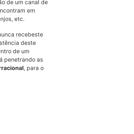
ção de um canal de
 encontram em
njos, etc.
 nunca recebeste
stência deste
entro de um
tá penetrando as
rracional
, para o