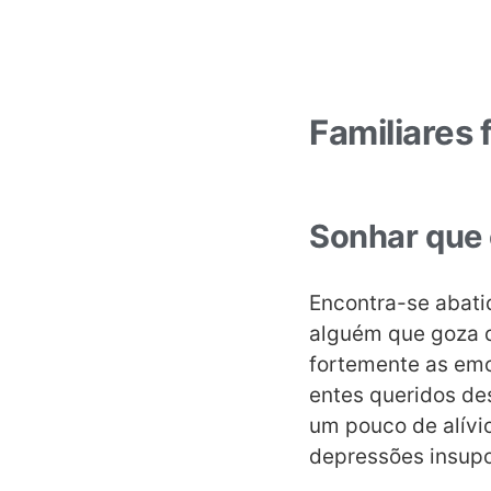
Familiares 
Sonhar que 
Encontra-se abati
alguém que goza d
fortemente as em
entes queridos des
um pouco de alívio
depressões insupo