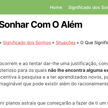
Home
Significado dos S
a Sonhar Com O Além
»
Significado dos Sonhos
»
Situações
»
O Que Signif
 ocorrem e ao tentar dar-lhe uma justificação, c
terioso para os quais
não lhe encontra alguma ex
 incentiva à pesquisa e a ter aprendizados novos, p
maginável que pode existir além do racionalmente
r planos astrais que começarão a fazer de ti um s