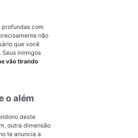
s profundas com
 precisamente não
sário que você
 Seus inimigos
he vão tirando
e o além
bandono deste
ém, outra dimensão
ho te anuncia a