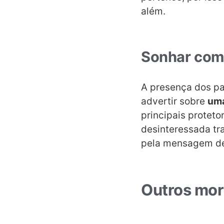
além.
Sonhar com 
A presença dos pai
advertir sobre
uma
principais protet
desinteressada tr
pela mensagem de
Outros mor