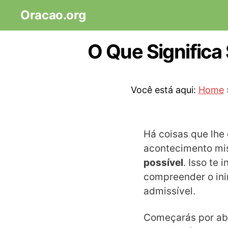
Oracao.org
O Que Signific
Você está aqui:
Home
Há coisas que lhe
acontecimento mis
possível
. Isso te
compreender o ini
admissível.
Começarás por abri