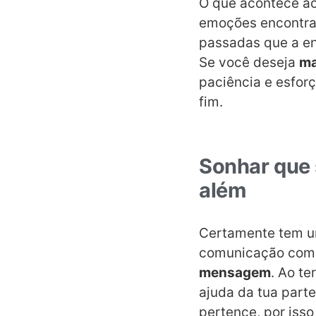
O que acontece ao
emoções encontrad
passadas que a e
Se você deseja
ma
paciência e esfor
fim.
Sonhar que 
além
Certamente tem um
comunicação com 
mensagem
. Ao te
ajuda da tua part
pertence, por isso