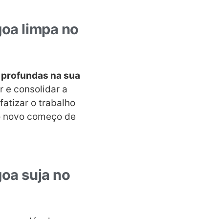
goa limpa no
profundas na sua
r e consolidar a
atizar o trabalho
 o novo começo de
oa suja no