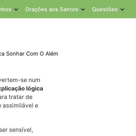
onhos
Orações aos Santos
Questões
ica Sonhar Com O Além
onvertem-se num
plicação lógica
ara tratar de
 assimilável e
er sensível,