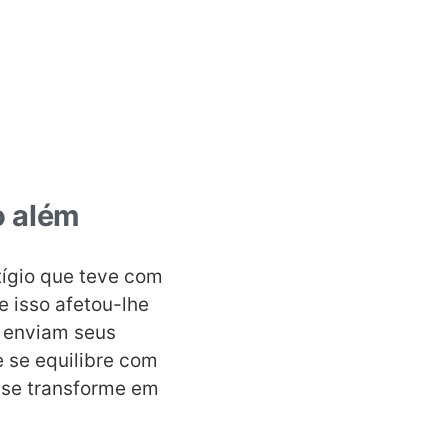
o além
tígio que teve com
e isso afetou-lhe
 enviam seus
e se equilibre com
e se transforme em