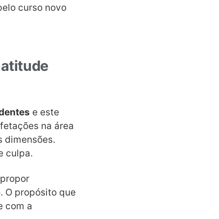
pelo curso novo
atitude
ndentes
e este
afetações na área
s dimensões.
e culpa.
 propor
. O propósito que
 e com a